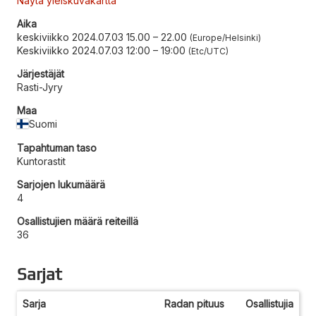
Näytä yleiskuvakartta
Aika
keskiviikko 2024.07.03 15.00
–
22.00
Europe/Helsinki
Keskiviikko 2024.07.03 12:00
–
19:00
Etc/UTC
Järjestäjät
Rasti-Jyry
Maa
Suomi
Tapahtuman taso
Kuntorastit
Sarjojen lukumäärä
4
Osallistujien määrä reiteillä
36
Sarjat
Sarja
Radan pituus
Osallistujia