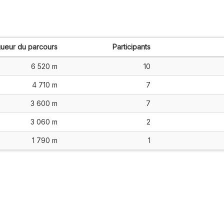
ueur du parcours
Participants
6 520 m
10
4 710 m
7
3 600 m
7
3 060 m
2
1 790 m
1