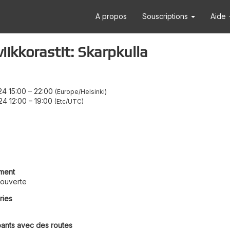
A propos
Souscriptions
Aide
ikkorastit: Skarpkulla
24 15:00
–
22:00
Europe/Helsinki
24 12:00
–
19:00
Etc/UTC
ment
ouverte
ries
pants avec des routes