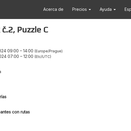
Acerca de
Precios
Ayuda
Es
 č.2, Puzzle C
024 09:00
–
14:00
Europe/Prague
024 07:00
–
12:00
Etc/UTC
a
ías
antes con rutas