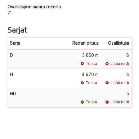
Osallistujien määrä reiteillä
21
Sarjat
Sarja
Radan pituus
Osallistujia
D
3 850 m
8
Toista
Lisää reitti
H
4 970 m
8
Toista
Lisää reitti
HD
5
Toista
Lisää reitti