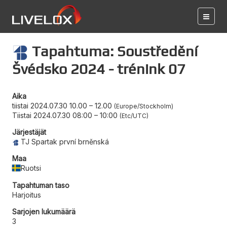
Tapahtuma: Soustředění
Švédsko 2024 - trénink 07
Aika
tiistai 2024.07.30 10.00
–
12.00
Europe/Stockholm
Tiistai 2024.07.30 08:00
–
10:00
Etc/UTC
Järjestäjät
TJ Spartak první brněnská
Maa
Ruotsi
Tapahtuman taso
Harjoitus
Sarjojen lukumäärä
3