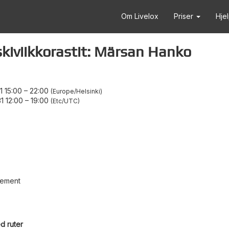
Om Livelox
Priser
Hje
iviikkorastit: Märsan Hanko
 15:00
–
22:00
Europe/Helsinki
1 12:00
–
19:00
Etc/UTC
gement
d ruter