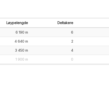
Løypelengde
Deltakere
6 190 m
6
4 640 m
2
3 450 m
4
1 900 m
0