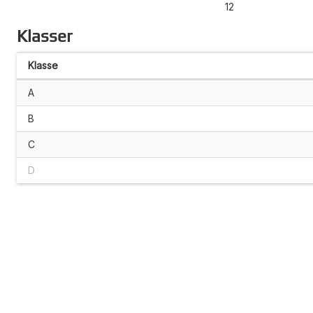
12
Klasser
Klasse
A
B
C
D