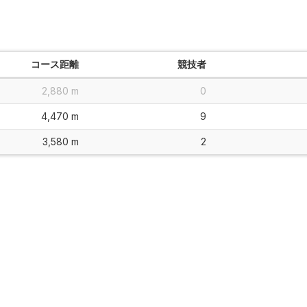
コース距離
競技者
2,880 m
0
4,470 m
9
3,580 m
2