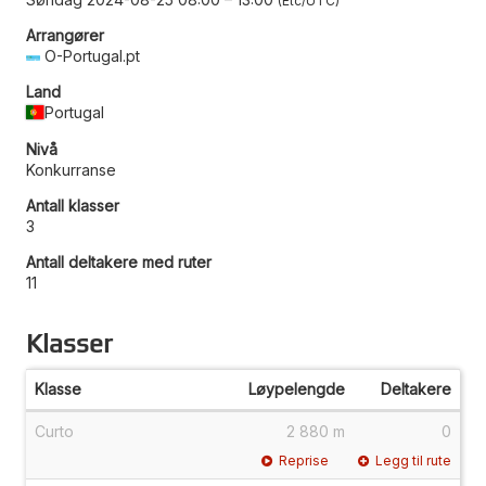
Etc/UTC
Arrangører
O-Portugal.pt
Land
Portugal
Nivå
Konkurranse
Antall klasser
3
Antall deltakere med ruter
11
Klasser
Klasse
Løypelengde
Deltakere
Curto
2 880 m
0
Reprise
Legg til rute