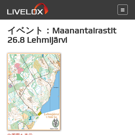
イベント：Maanantairastit
26.8 Lehmijärvi