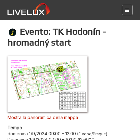
Evento: TK Hodonín -
hromadný start
Mostra la panoramica della mappa
Tempo
domenica 1/9/2024 09:00
–
12:00
Europe/Prague
Domenica 1/9/2024 07:00
–
10:00
Etc/UTC