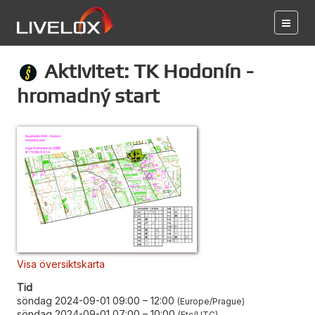
Aktivitet: TK Hodonín -
hromadný start
Visa översiktskarta
Tid
söndag 2024-09-01 09:00
–
12:00
Europe/Prague
söndag 2024-09-01 07:00
–
10:00
Etc/UTC