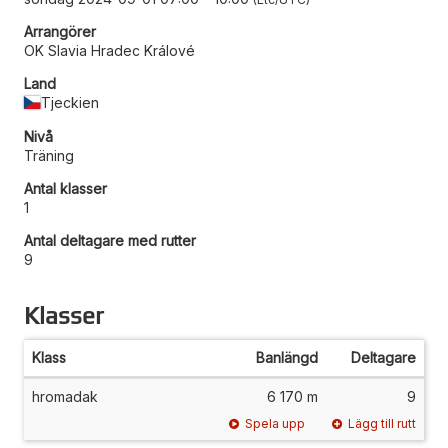
Arrangörer
OK Slavia Hradec Králové
Land
Tjeckien
Nivå
Träning
Antal klasser
1
Antal deltagare med rutter
9
Klasser
Klass
Banlängd
Deltagare
hromadak
6 170 m
9
Spela upp
Lägg till rutt