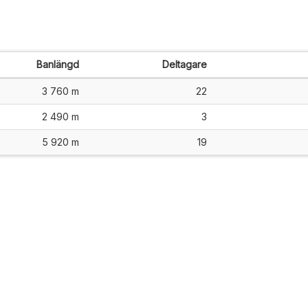
Banlängd
Deltagare
3 760 m
22
2 490 m
3
5 920 m
19