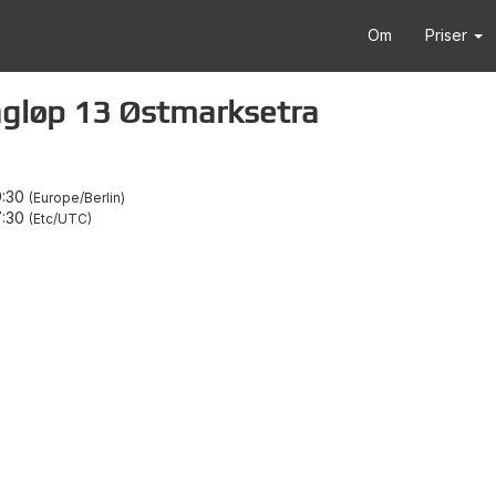
Om
Priser
ngløp 13 Østmarksetra
9:30
Europe/Berlin
7:30
Etc/UTC