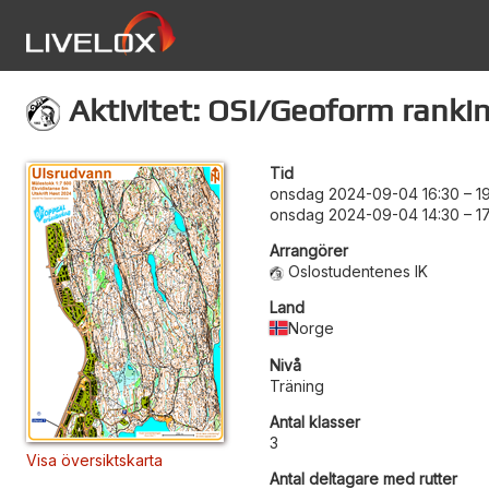
Aktivitet: OSI/Geoform ranki
Tid
onsdag 2024-09-04 16:30
–
1
onsdag 2024-09-04 14:30
–
1
Arrangörer
Oslostudentenes IK
Land
Norge
Nivå
Träning
Antal klasser
3
Visa översiktskarta
Antal deltagare med rutter