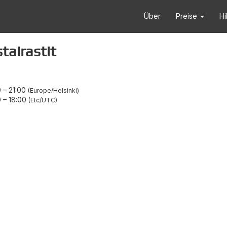
Über
Preise
Hi
tairastit
0
–
21:00
Europe/Helsinki
0
–
18:00
Etc/UTC