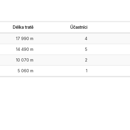
Délka tratě
Účastníci
17 990 m
4
14 490 m
5
10 070 m
2
5 060 m
1