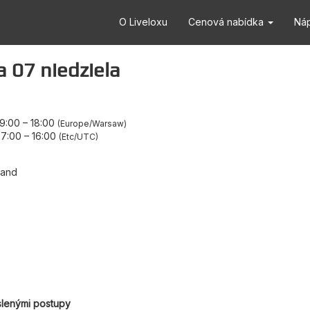
O Liveloxu
Cenová nabídka
Ná
07 niedziela
09:00
–
18:00
Europe/Warsaw
07:00
–
16:00
Etc/UTC
land
slenými postupy