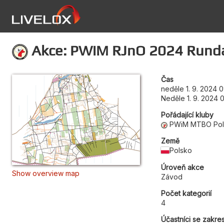
Akce: PWiM RJnO 2024 Runda 
Čas
neděle 1. 9. 2024 
Neděle 1. 9. 2024 
Pořádající kluby
PWiM MTBO Po
Země
Polsko
Úroveň akce
Show overview map
Závod
Počet kategorií
4
Účastníci se zakre