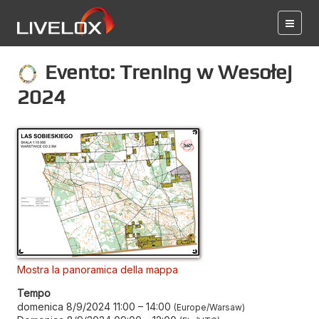
Evento: Trening w Wesołej
2024
Mostra la panoramica della mappa
Tempo
domenica 8/9/2024 11:00
–
14:00
Europe/Warsaw