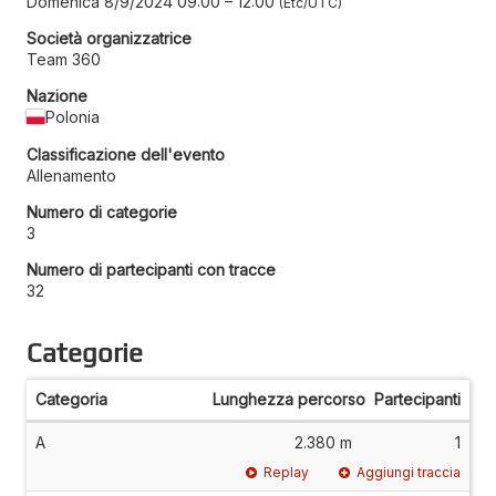
Domenica 8/9/2024 09:00
–
12:00
Etc/UTC
Società organizzatrice
Team 360
Nazione
Polonia
Classificazione dell'evento
Allenamento
Numero di categorie
3
Numero di partecipanti con tracce
32
Categorie
Categoria
Lunghezza percorso
Partecipanti
A
2.380 m
1
Replay
Aggiungi traccia