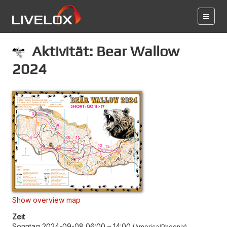
Aktivität: Bear Wallow
2024
Show overview map
Zeit
Sonntag 2024-09-08 06:00
–
14:00
America/Phoenix