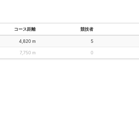
コース距離
競技者
4,820 m
5
7,750 m
0