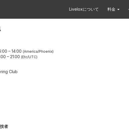
Liveloxについて
料金
4
:00
–
14:00
America/Phoenix
:00
–
21:00
Etc/UTC
ring Club
技者