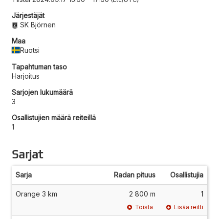
Järjestäjät
SK Björnen
Maa
Ruotsi
Tapahtuman taso
Harjoitus
Sarjojen lukumäärä
3
Osallistujien määrä reiteillä
1
Sarjat
Sarja
Radan pituus
Osallistujia
Orange 3 km
2 800 m
1
Toista
Lisää reitti