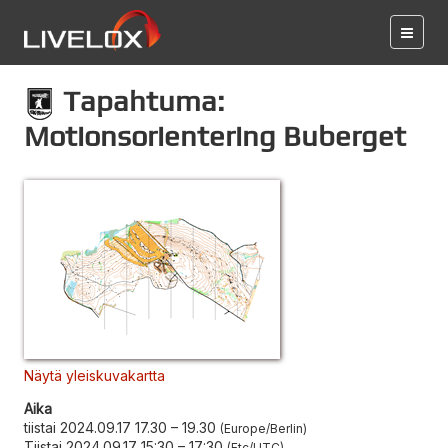
Tapahtuma:
Motionsorientering Buberget
Näytä yleiskuvakartta
Aika
tiistai 2024.09.17 17.30
–
19.30
Europe/Berlin
Tiistai 2024.09.17 15:30
–
17:30
Etc/UTC