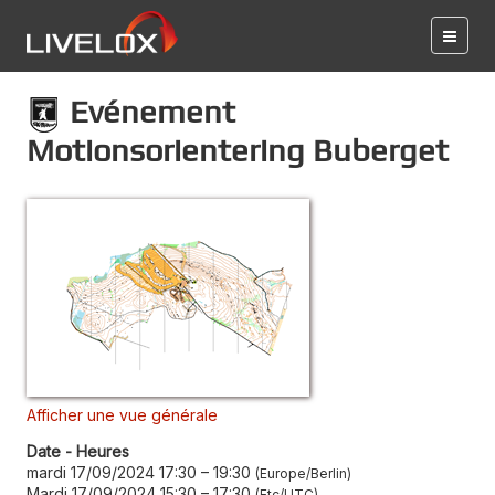
Evénement
Motionsorientering Buberget
Afficher une vue générale
Date - Heures
mardi 17/09/2024 17:30
–
19:30
Europe/Berlin
Mardi 17/09/2024 15:30
–
17:30
Etc/UTC