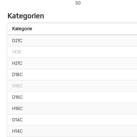
50
Kategorien
Kategorie
D21C
HDR
H21C
D18C
H18C
D16C
H16C
D14C
H14C