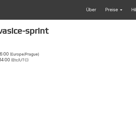
Über
Preise
Hi
vasice-sprint
16:00
Europe/Prague
14:00
Etc/UTC