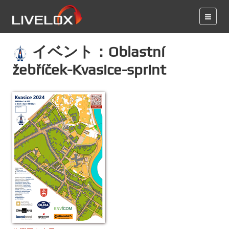
イベント：Oblastní
žebříček-Kvasice-sprint