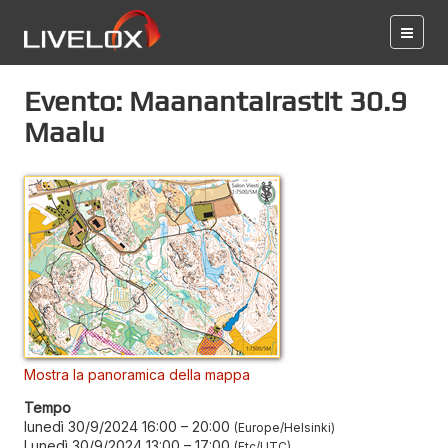
Evento: Maanantairastit 30.9
Maalu
Mostra la panoramica della mappa
Tempo
lunedì 30/9/2024 16:00
–
20:00
Europe/Helsinki
Lunedì 30/9/2024 13:00
–
17:00
Etc/UTC