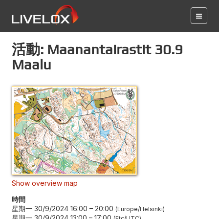
活動: Maanantairastit 30.9
Maalu
Show overview map
時間
星期一 30/9/2024 16:00
–
20:00
Europe/Helsinki
星期一 30/9/2024 13:00
–
17:00
Etc/UTC