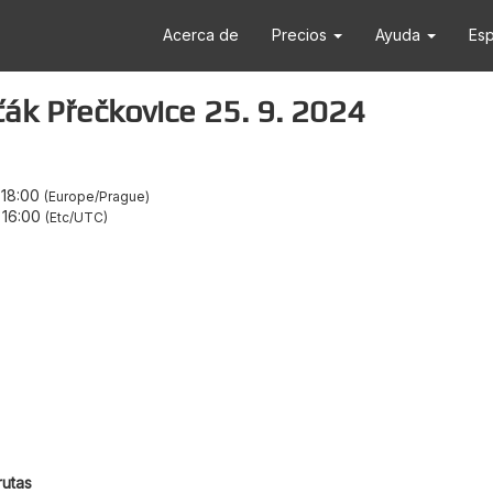
Acerca de
Precios
Ayuda
Es
ák Přečkovice 25. 9. 2024
–
18:00
Europe/Prague
–
16:00
Etc/UTC
rutas