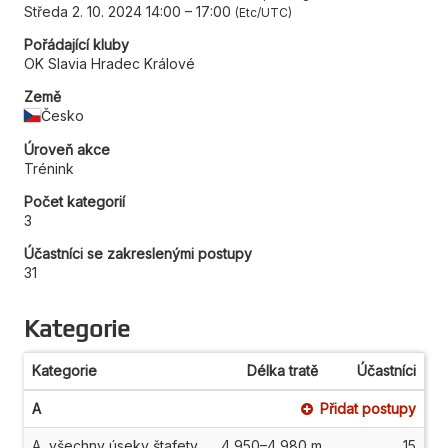
Středa 2. 10. 2024 14:00
–
17:00
Etc/UTC
Pořádající kluby
OK Slavia Hradec Králové
Země
Česko
Úroveň akce
Trénink
Počet kategorií
3
Účastníci se zakreslenými postupy
31
Kategorie
Kategorie
Délka tratě
Účastníci
A
Přidat postupy
A, všechny úseky štafety
4 950–4 980 m
15