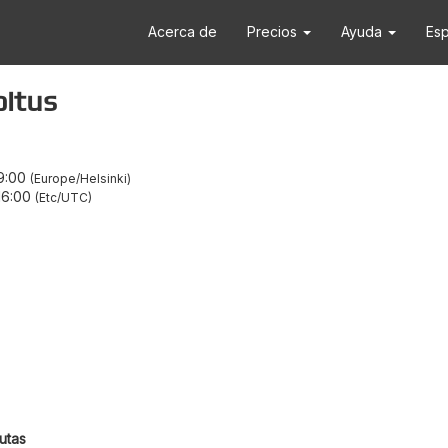
Acerca de
Precios
Ayuda
Es
oitus
9:00
Europe/Helsinki
16:00
Etc/UTC
utas