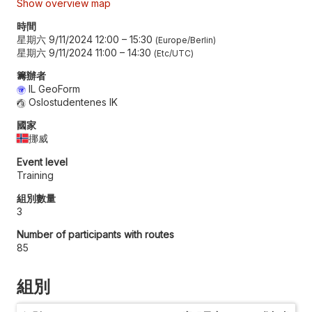
Show overview map
時間
星期六 9/11/2024 12:00
–
15:30
Europe/Berlin
星期六 9/11/2024 11:00
–
14:30
Etc/UTC
籌辦者
IL GeoForm
Oslostudentenes IK
國家
挪威
Event level
Training
組別數量
3
Number of participants with routes
85
組別