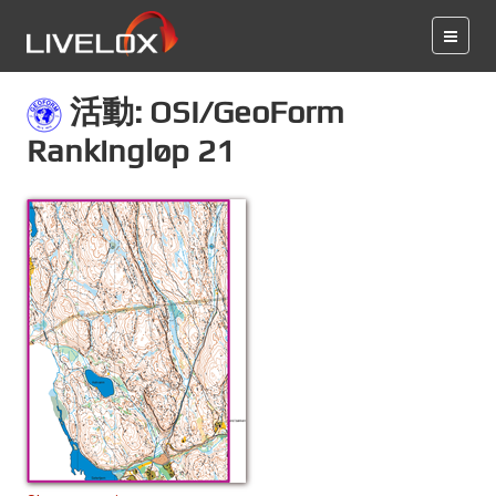
活動: OSI/GeoForm
Rankingløp 21