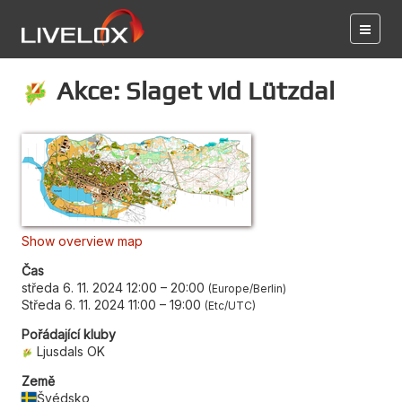
Akce: Slaget vid Lützdal
Show overview map
Čas
středa 6. 11. 2024 12:00
–
20:00
Europe/Berlin
Středa 6. 11. 2024 11:00
–
19:00
Etc/UTC
Pořádající kluby
Ljusdals OK
Země
Švédsko