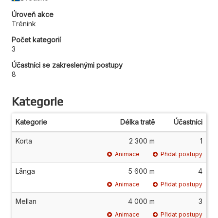
Úroveň akce
Trénink
Počet kategorií
3
Účastníci se zakreslenými postupy
8
Kategorie
Kategorie
Délka tratě
Účastníci
Korta
2 300 m
1
Animace
Přidat postupy
Långa
5 600 m
4
Animace
Přidat postupy
Mellan
4 000 m
3
Animace
Přidat postupy