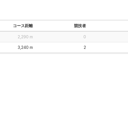
コース距離
競技者
2,290 m
0
3,240 m
2