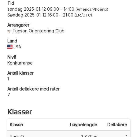
Tid
søndag 2025-01-12 09:00
–
14:00
America/Phoenix
Søndag 2025-01-12 16:00
–
21:00
Etc/UTC
Arrangører
Tucson Orienteering Club
Land
USA
Nivå
Konkurranse
Antall klasser
1
Antall deltakere med ruter
7
Klasser
Klasse
Løypelengde
Deltakere
Park-O
2 870 m
7