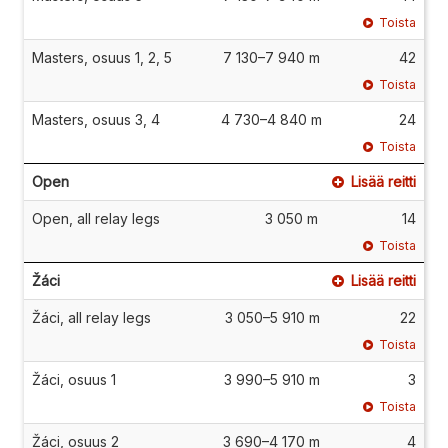
Toista
Masters, osuus 1, 2, 5
7 130–7 940 m
42
Toista
Masters, osuus 3, 4
4 730–4 840 m
24
Toista
Open
Lisää reitti
Open, all relay legs
3 050 m
14
Toista
Žáci
Lisää reitti
Žáci, all relay legs
3 050–5 910 m
22
Toista
Žáci, osuus 1
3 990–5 910 m
3
Toista
Žáci, osuus 2
3 690–4 170 m
4