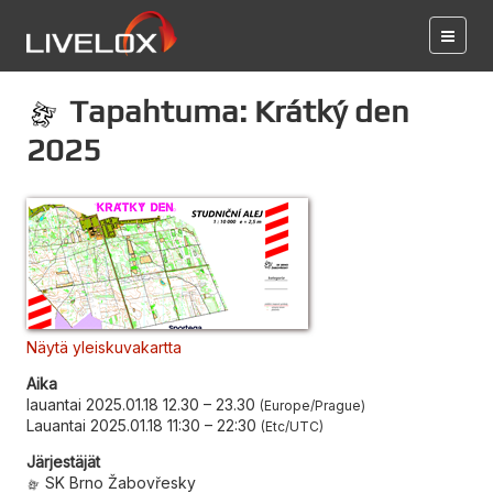
Tapahtuma: Krátký den
2025
Näytä yleiskuvakartta
Aika
lauantai 2025.01.18 12.30
–
23.30
Europe/Prague
Lauantai 2025.01.18 11:30
–
22:30
Etc/UTC
Järjestäjät
SK Brno Žabovřesky