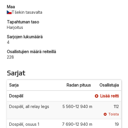
Maa
Tšekin tasavalta
Tapahtuman taso
Harjoitus
Sarjojen lukumäärä
4
Osallistujien määrä reiteillä
228
Sarjat
Sarja
Radan pituus
Osallistujia
Dospělí
Lisää reitti
Dospělí, all relay legs
5 560–12 940 m
112
Toista
Dospělí, osuus 1
7 690–12 940 m
19