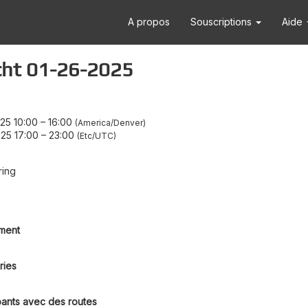
A propos
Souscriptions
Aide
cht 01-26-2025
25 10:00
–
16:00
America/Denver
25 17:00
–
23:00
Etc/UTC
ring
ment
ries
pants avec des routes