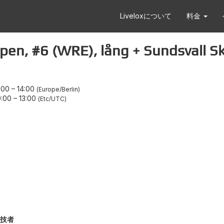
Liveloxについて
料金
 #6 (WRE), lång + Sundsvall Sk
:00
–
14:00
Europe/Berlin
:00
–
13:00
Etc/UTC
技者