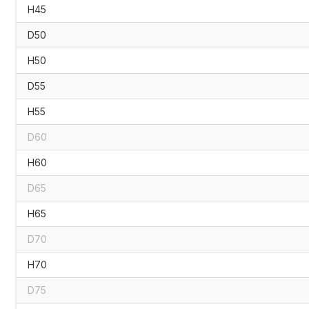
H45
D50
H50
D55
H55
D60
H60
D65
H65
D70
H70
D75