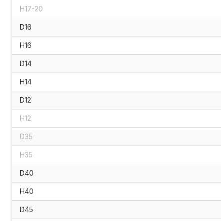
H17-20
D16
H16
D14
H14
D12
H12
D35
H35
D40
H40
D45