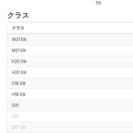
110
クラス
クラス
W21 Elit
M21 Elit
D20 Elit
H20 Elit
D18 Elit
H18 Elit
D21
H21
D17-20