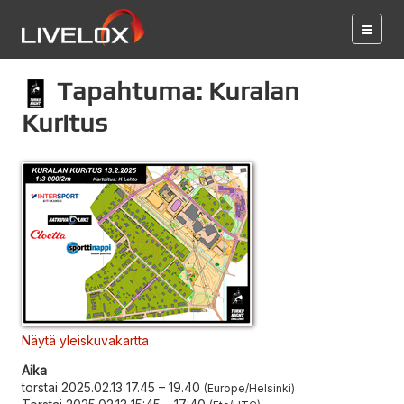
Tapahtuma: Kuralan
Kuritus
Näytä yleiskuvakartta
Aika
torstai 2025.02.13 17.45
–
19.40
Europe/Helsinki