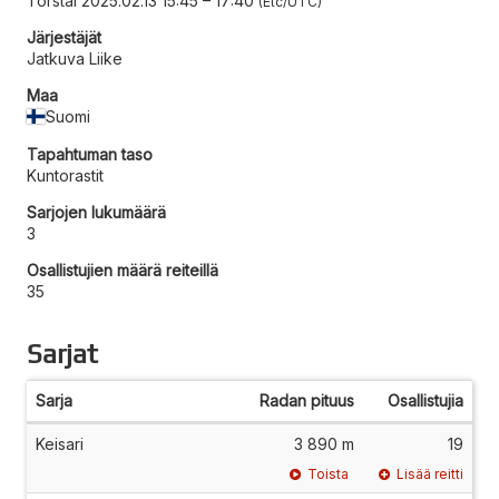
Torstai 2025.02.13 15:45
–
17:40
Etc/UTC
Järjestäjät
Jatkuva Liike
Maa
Suomi
Tapahtuman taso
Kuntorastit
Sarjojen lukumäärä
3
Osallistujien määrä reiteillä
35
Sarjat
Sarja
Radan pituus
Osallistujia
Keisari
3 890 m
19
Toista
Lisää reitti