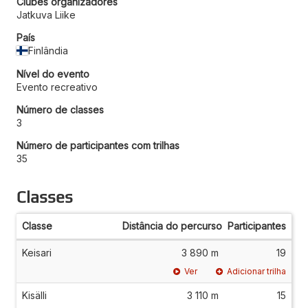
Clubes organizadores
Jatkuva Liike
País
Finlândia
Nível do evento
Evento recreativo
Número de classes
3
Número de participantes com trilhas
35
Classes
Classe
Distância do percurso
Participantes
Keisari
3 890 m
19
Ver
Adicionar trilha
Kisälli
3 110 m
15