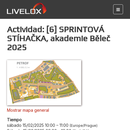
Actividad: [6] SPRINTOVÁ
STÍHAČKA, akademie Běleč
2025
Mostrar mapa general
Tiempo
sábado 15/02/2025 10:00
–
11:00
Europe/Prague