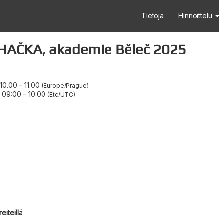
Tietoja
Hinnoittelu
HAČKA, akademie Běleč 2025
 10.00
–
11.00
Europe/Prague
5 09:00
–
10:00
Etc/UTC
eiteillä