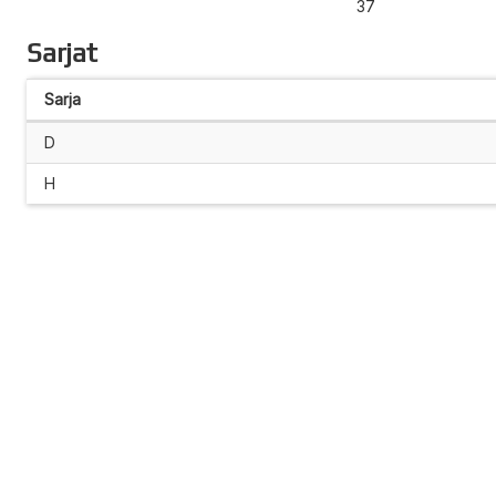
37
Sarjat
Sarja
D
H