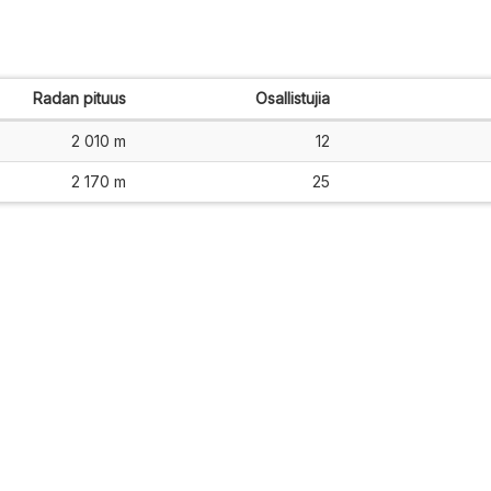
Radan pituus
Osallistujia
2 010 m
12
2 170 m
25