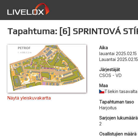
Tapahtuma: [6] SPRINTOVÁ STÍ
Aika
lauantai 2025.02.15
Lauantai 2025.02.1
Järjestäjät
CSOS - VD
Maa
Tšekin tasavalta
Näytä yleiskuvakartta
Tapahtuman taso
Harjoitus
Sarjojen lukumäärä
2
Osallistujien määrä r