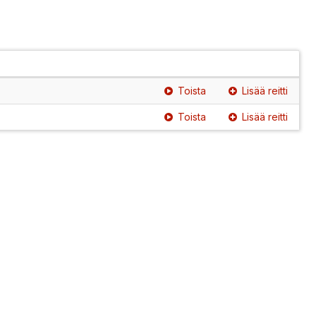
Toista
Lisää reitti
Toista
Lisää reitti