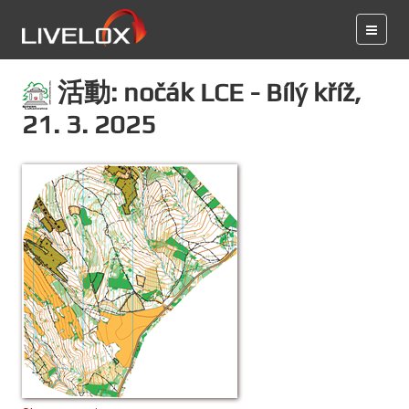
活動: nočák LCE - Bílý kříž,
21. 3. 2025