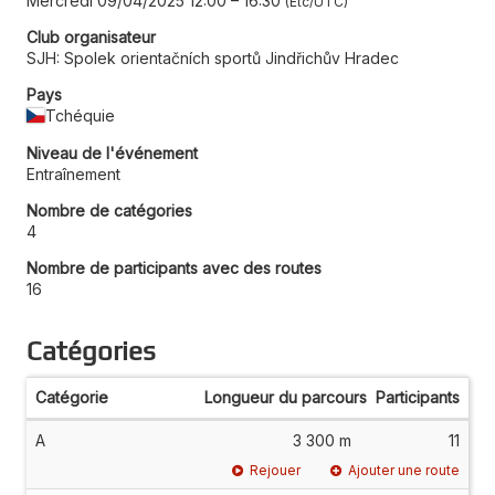
Mercredi 09/04/2025 12:00
–
16:30
Etc/UTC
Club organisateur
SJH: Spolek orientačních sportů Jindřichův Hradec
Pays
Tchéquie
Niveau de l'événement
Entraînement
Nombre de catégories
4
Nombre de participants avec des routes
16
Catégories
Catégorie
Longueur du parcours
Participants
A
3 300 m
11
Rejouer
Ajouter une route