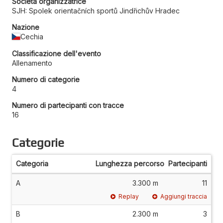
Società organizzatrice
SJH: Spolek orientačních sportů Jindřichův Hradec
Nazione
Cechia
Classificazione dell'evento
Allenamento
Numero di categorie
4
Numero di partecipanti con tracce
16
Categorie
Categoria
Lunghezza percorso
Partecipanti
A
3.300 m
11
Replay
Aggiungi traccia
B
2.300 m
3