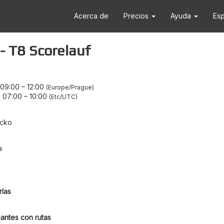
Acerca de
Precios
Ayuda
Es
- T8 Scorelauf
 09:00
–
12:00
Europe/Prague
 07:00
–
10:00
Etc/UTC
ecko
a
ías
antes con rutas