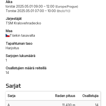
Aika
torstai 2025.05.01 09.00
–
12.00
Europe/Prague
Torstai 2025.05.01 07:00
–
10:00
Etc/UTC
Järjestäjät
TSM Kralovehradecko
Maa
Tšekin tasavalta
Tapahtuman taso
Harjoitus
Sarjojen lukumäärä
1
Osallistujien määrä reiteillä
14
Sarjat
Sarja
Radan pituus
Osallistujia
A
11 430 m
14