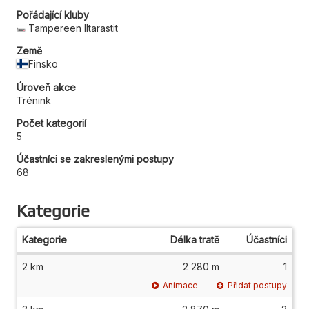
Pořádající kluby
Tampereen Iltarastit
Země
Finsko
Úroveň akce
Trénink
Počet kategorií
5
Účastníci se zakreslenými postupy
68
Kategorie
Kategorie
Délka tratě
Účastníci
2 km
2 280 m
1
Animace
Přidat postupy