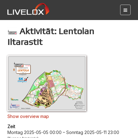
Aktivität: Lentolan
Iltarastit
Show overview map
Zeit
Montag 2025-05-05 00:00
–
Sonntag 2025-05-11 23:00