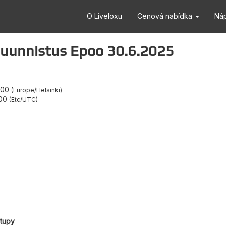
O Liveloxu
Cenová nabídka
Ná
uunnistus Epoo 30.6.2025
:00
Europe/Helsinki
00
Etc/UTC
stupy