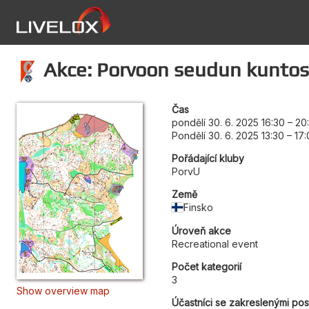
Akce: Porvoon seudun kuntos
Čas
pondělí 30. 6. 2025 16:30
–
20
Pondělí 30. 6. 2025 13:30
–
17:
Pořádající kluby
PorvU
Země
Finsko
Úroveň akce
Recreational event
Počet kategorií
3
Show overview map
Účastníci se zakreslenými po