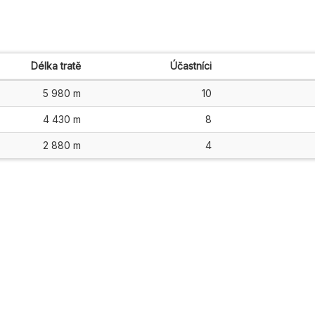
Délka tratě
Účastníci
5 980 m
10
4 430 m
8
2 880 m
4