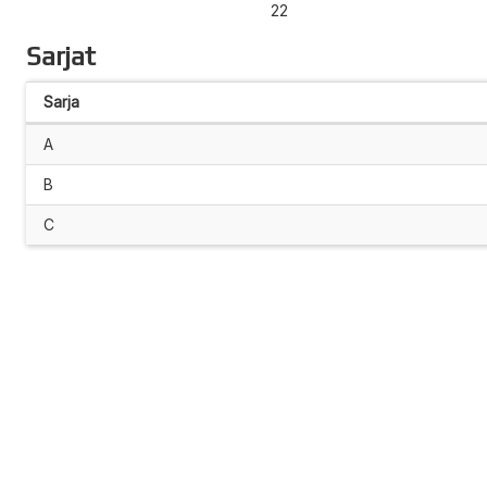
22
Sarjat
Sarja
A
B
C