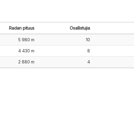
Radan pituus
Osallistujia
5 980 m
10
4 430 m
8
2 880 m
4