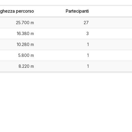
nghezza percorso
Partecipanti
25.700 m
27
16.380 m
3
10.280 m
1
5.800 m
1
8.220 m
1