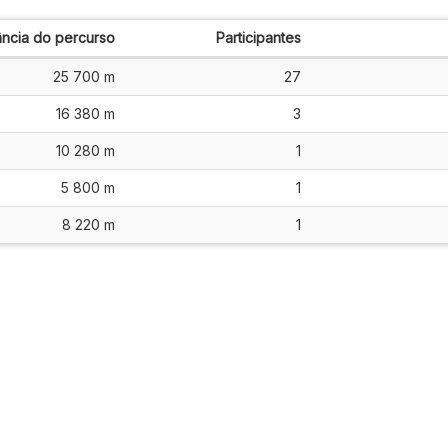
ância do percurso
Participantes
25 700 m
27
16 380 m
3
10 280 m
1
5 800 m
1
8 220 m
1