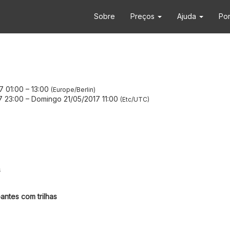
Sobre
Preços
Ajuda
Po
7 01:00
–
13:00
Europe/Berlin
7 23:00
–
Domingo 21/05/2017 11:00
Etc/UTC
s
antes com trilhas