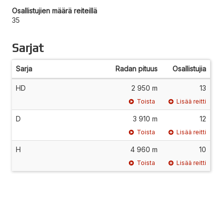
Osallistujien määrä reiteillä
35
Sarjat
Sarja
Radan pituus
Osallistujia
HD
2 950 m
13
Toista
Lisää reitti
D
3 910 m
12
Toista
Lisää reitti
H
4 960 m
10
Toista
Lisää reitti