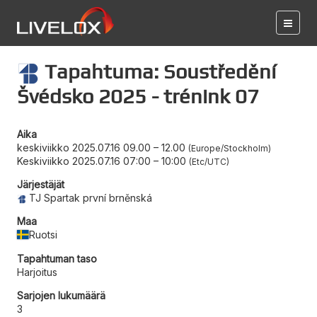
Tapahtuma: Soustředění
Švédsko 2025 - trénink 07
Aika
keskiviikko 2025.07.16 09.00
–
12.00
Europe/Stockholm
Keskiviikko 2025.07.16 07:00
–
10:00
Etc/UTC
Järjestäjät
TJ Spartak první brněnská
Maa
Ruotsi
Tapahtuman taso
Harjoitus
Sarjojen lukumäärä
3