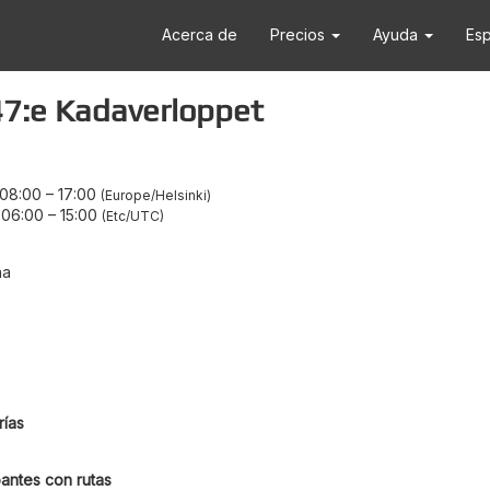
Acerca de
Precios
Ayuda
Es
47:e Kadaverloppet
 08:00
–
17:00
Europe/Helsinki
 06:00
–
15:00
Etc/UTC
na
ías
antes con rutas