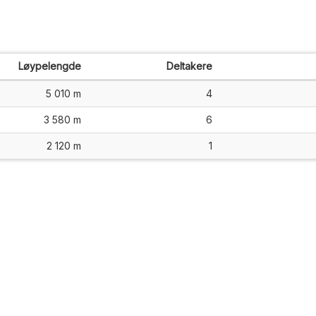
Løypelengde
Deltakere
5 010 m
4
3 580 m
6
2 120 m
1