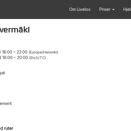
Om Livelox
Priser
Hje
vermäki
 18:00
–
22:00
Europe/Helsinki
 16:00
–
20:00
Etc/UTC
jat
gement
d ruter