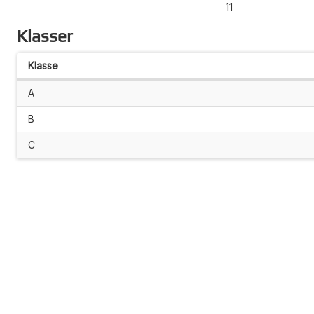
11
Klasser
Klasse
A
B
C